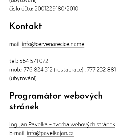
číslo účtu: 2001229180/2010
Kontakt
mail:
info@cervenarecice.name
tel.: 564 571 072
mob.: 776 824 312 (restaurace) , 777 232 881
(ubytování)
Programátor
webových
stránek
Ing. Jan Pavelka – tvorba webových stránek
E-mail:
info@pavelkajan.cz