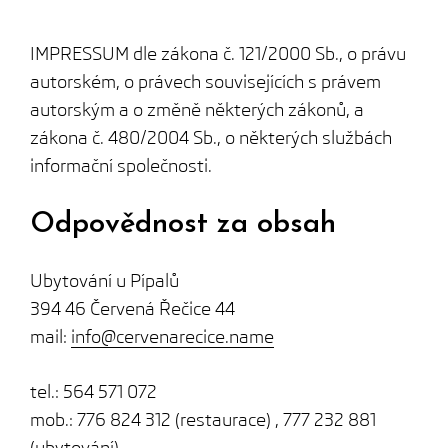
Skip
to
IMPRESSUM dle zákona č. 121/2000 Sb., o právu
content
autorském, o právech souvisejících s právem
autorským a o změně některých zákonů, a
zákona č. 480/2004 Sb., o některých službách
informační společnosti.
Odpovědnost
za obsah
Ubytování u Pípalů
394 46 Červená Řečice 44
mail:
info@cervenarecice.name
tel.: 564 571 072
mob.: 776 824 312 (restaurace) , 777 232 881
(ubytování)